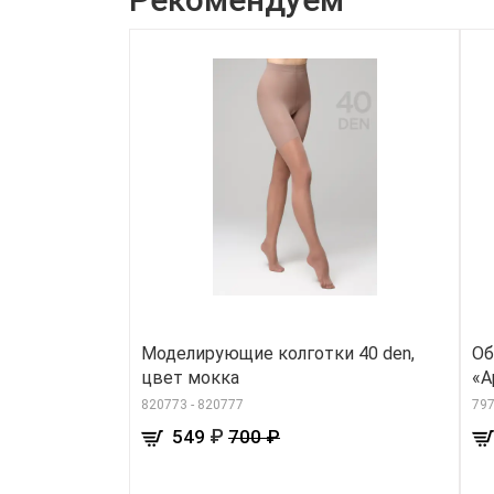
Моделирующие колготки 40 den,
Об
цвет мокка
«А
820773 - 820777
79
₽
549
700 ₽