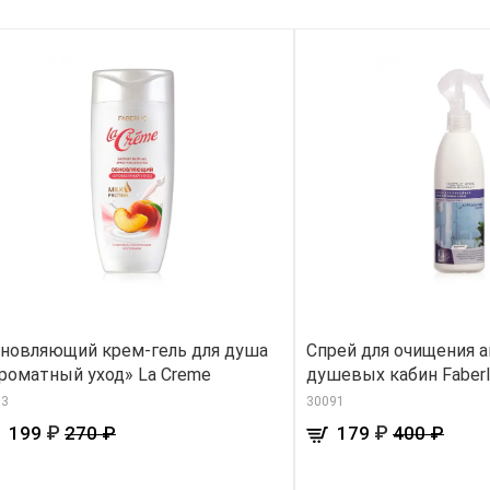
новляющий крем-гель для душа
Спрей для очищения а
роматный уход» La Creme
душевых кабин Faberl
73
30091
₽
₽
199
270 ₽
179
400 ₽