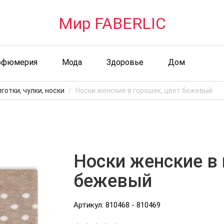
Мир FABERLIC
рфюмерия
Мода
Здоровье
Дом
готки, чулки, носки
Носки женские в горошек, цвет бежевый
Носки женские в 
бежевый
Артикул: 810468 - 810469