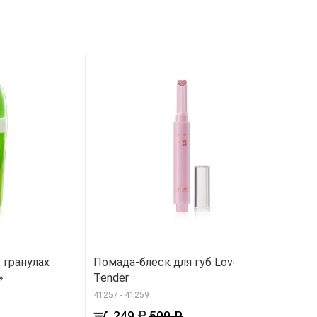
 гранулах
Помада-блеск для губ Love Me
Н
»
Tender
91
41257 - 41259
₽
249
500 ₽