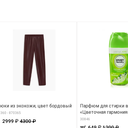
юки из экокожи, цвет бордовый
Парфюм для стирки в
«Цветочная гармония
360 - 870365
30846
₽
2999
4300 ₽
₽
649
1200 ₽