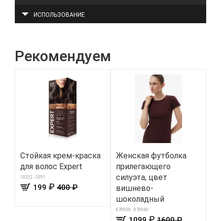
ИСПОЛЬЗОВАНИЕ
Рекомендуем
Стойкая крем-краска
Женская футболка
Пр
для волос Expert
прилегающего
п
силуэта, цвет
дл
10322 - 3391
₽
199
400 ₽
вишнево-
340
шоколадный
870938 - 870943
₽
1099
1600 ₽