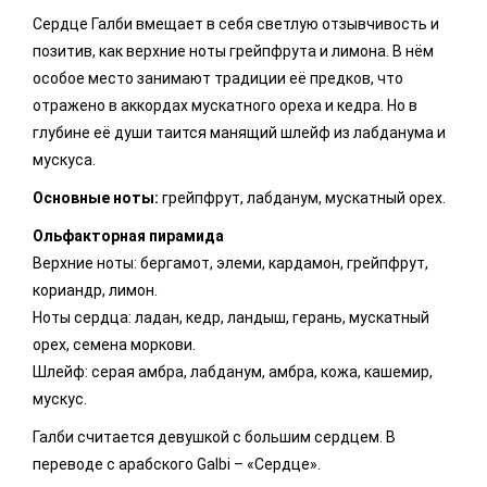
Сердце Галби вмещает в себя светлую отзывчивость и
позитив, как верхние ноты грейпфрута и лимона. В нём
особое место занимают традиции её предков, что
отражено в аккордах мускатного ореха и кедра. Но в
глубине её души таится манящий шлейф из лабданума и
мускуса.
Основные ноты:
грейпфрут, лабданум, мускатный орех.
Ольфакторная пирамида
Верхние ноты: бергамот, элеми, кардамон, грейпфрут,
кориандр, лимон.
Ноты сердца: ладан, кедр, ландыш, герань, мускатный
орех, семена моркови.
Шлейф: серая амбра, лабданум, амбра, кожа, кашемир,
мускус.
Галби считается девушкой с большим сердцем. В
переводе с арабского Galbi – «Сердце».