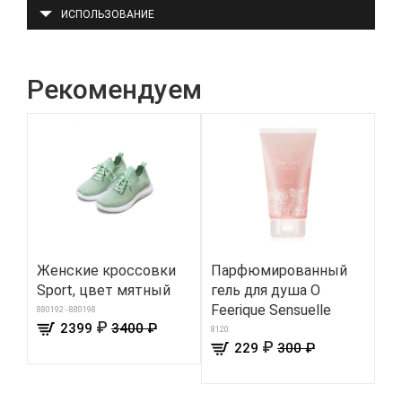
ИСПОЛЬЗОВАНИЕ
Рекомендуем
Женские кроссовки
Парфюмированный
Тр
Sport, цвет мятный
гель для душа O
за
Feerique Sensuelle
бе
880192 - 880198
₽
2399
3400 ₽
б
8120
₽
229
300 ₽
5048