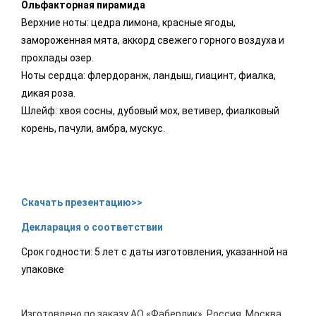
Ольфакторная пирамида
Верхние ноты: цедра лимона, красные ягоды,
замороженная мята, аккорд свежего горного воздуха и
прохлады озер.
Ноты сердца: флердоранж, ландыш, гиацинт, фиалка,
дикая роза.
Шлейф: хвоя сосны, дубовый мох, ветивер, фиалковый
корень, пачули, амбра, мускус.
Скачать презентацию>>
Декларация о соответствии
Срок годности: 5 лет с даты изготовления, указанной на
упаковке
Изготовлено по заказу АО «Фаберлик», Россия, Москва,