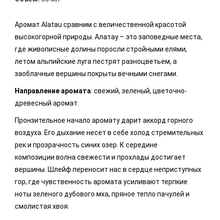
Аромат Alatau сравним с величественной красотой
высокогорной природы. Алатау – это заповедные места,
где живописные долины поросли стройными елями,
летом альпийские луга пестрят разноцветьем, а
заоблачные вершины покрыты вечными снегами.
Направление аромата
: свежий, зеленый, цветочно-
древесный аромат.
Пронзительное начало аромату дарит аккорд горного
воздуха. Его дыхание несет в себе холод стремительных
рек и прозрачность синих озер. К середине
композиции волна свежести и прохлады достигает
вершины. Шлейф переносит нас в сердце неприступных
гор, где чувственность аромата усиливают терпкие
ноты зеленого дубового мха, пряное тепло пачулей и
смолистая хвоя.