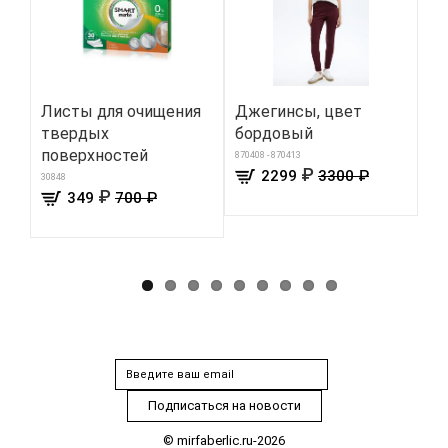
Листы для очищения
Джегинсы, цвет
Эл
твердых
бордовый
Ве
поверхностей
ме
870408 - 870413
₽
2299
3300 ₽
30848
8077
₽
349
700 ₽
© mirfaberlic.ru-2026