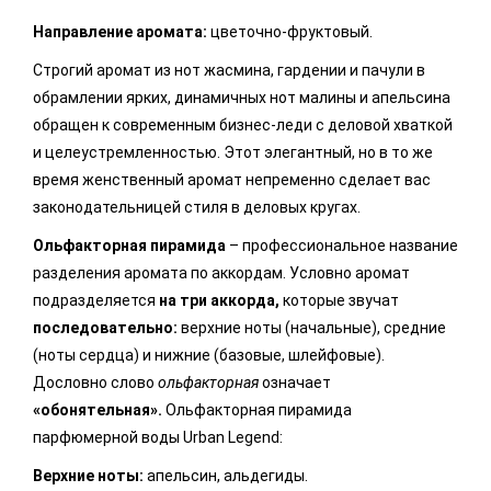
Направление аромата:
цветочно-фруктовый.
Строгий аромат из нот жасмина, гардении и пачули в
обрамлении ярких, динамичных нот малины и апельсина
обращен к современным бизнес-леди с деловой хваткой
и целеустремленностью. Этот элегантный, но в то же
время женственный аромат непременно сделает вас
законодательницей стиля в деловых кругах.
Ольфакторная пирамида
– профессиональное название
разделения аромата по аккордам. Условно аромат
подразделяется
на три аккорда,
которые звучат
последовательно:
верхние ноты (начальные), средние
(ноты сердца) и нижние (базовые, шлейфовые).
Дословно слово
ольфакторная
означает
«обонятельная».
Ольфактoрная пирамида
парфюмерной воды Urban Legend:
Верхние ноты:
апельсин, альдегиды.