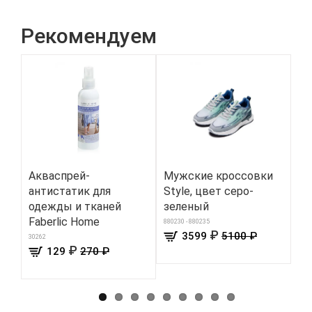
Рекомендуем
Акваспрей-
Мужские кроссовки
Ак
антистатик для
Style, цвет серо-
ма
одежды и тканей
зеленый
110
Faberlic Home
880230 - 880235
₽
3599
5100 ₽
30262
₽
129
270 ₽