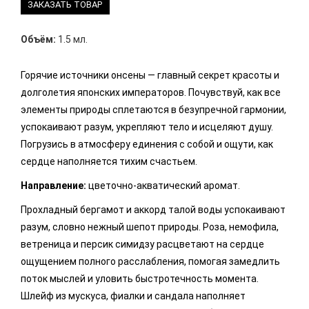
ЗАКАЗАТЬ ТОВАР
Объём:
1.5 мл.
Горячие источники онсены — главный секрет красоты и
долголетия японских императоров. Почувствуй, как все
элементы природы сплетаются в безупречной гармонии,
успокаивают разум, укрепляют тело и исцеляют душу.
Погрузись в атмосферу единения с собой и ощути, как
сердце наполняется тихим счастьем.
Направление:
цветочно-акватический аромат.
Прохладный бергамот и аккорд талой воды успокаивают
разум, словно нежный шепот природы. Роза, немофила,
ветреница и персик симидзу расцветают на сердце
ощущением полного расслабления, помогая замедлить
поток мыслей и уловить быстротечность момента.
Шлейф из мускуса, фиалки и сандала наполняет