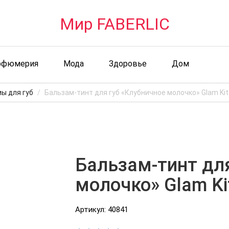
Мир FABERLIC
рфюмерия
Мода
Здоровье
Дом
ы для губ
Бальзам-тинт для губ «Клубничное молочко» Glam Kit
Бальзам-тинт для
молочко» Glam Ki
Артикул: 40841