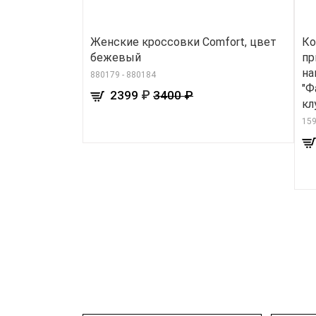
Женские кроссовки Comfort, цвет
Ко
бежевый
пр
на
880179 - 880184
"Ф
₽
2399
3400 ₽
кл
15