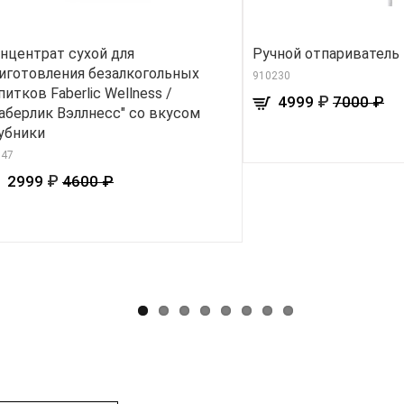
нцентрат сухой для
Ручной отпариватель
иготовления безалкогольных
910230
питков Faberlic Wellness /
₽
4999
7000 ₽
аберлик Вэллнесс" со вкусом
убники
947
₽
2999
4600 ₽