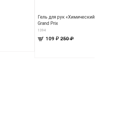
Гель для рук «Химический пилинг»
Ж
Grand Prix
к
1394
82
₽
109
250 ₽