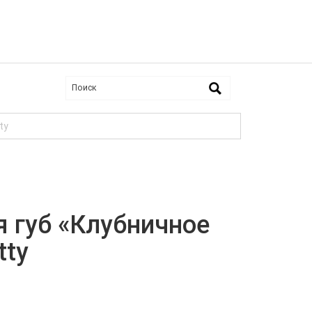
ty
 губ «Клубничное
tty