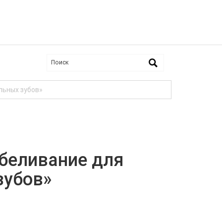
льных зубов»
тбеливание для
зубов»