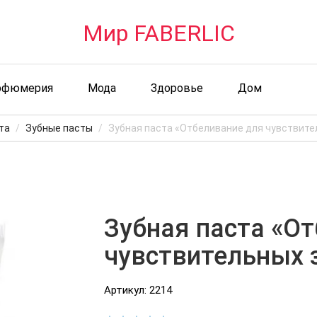
Мир FABERLIC
рфюмерия
Мода
Здоровье
Дом
та
Зубные пасты
Зубная паста «Отбеливание для чувствите
Зубная паста «О
чувствительных 
Артикул: 2214