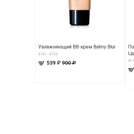
Увлажняющий BB-крем Balmy Blur
По
Li
6751 - 6753
411
₽
539
900 ₽