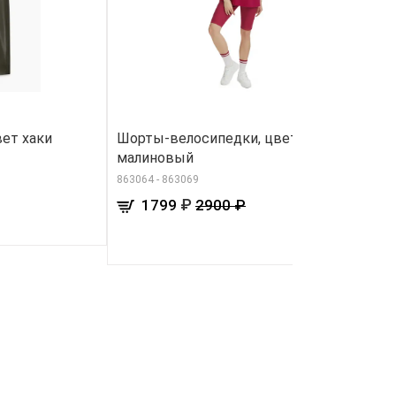
вет хаки
Шорты-велосипедки, цвет
А
малиновый
м
863064 - 863069
13
₽
1799
2900 ₽