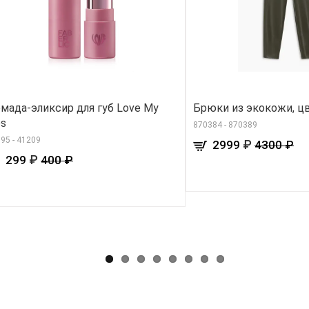
мада-эликсир для губ Love My
Брюки из экокожи, ц
ps
870384 - 870389
95 - 41209
₽
2999
4300 ₽
₽
299
400 ₽