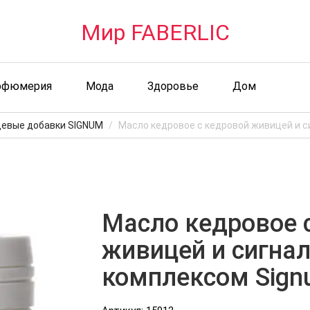
Мир FABERLIC
рфюмерия
Мода
Здоровье
Дом
евые добавки SIGNUM
Мaсло кедровое с кедровой живицей и 
Мaсло кедровое 
живицей и сигна
комплексом Sign