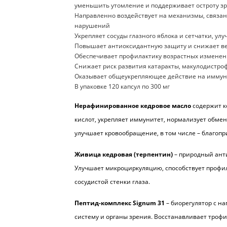
уменьшить утомление и поддерживает остроту з
Направленно воздействует на механизмы, связа
нарушений
Укрепляет сосуды глазного яблока и сетчатки, у
Повышает антиоксидантную защиту и снижает в
Обеспечивает профилактику возрастных изменен
Снижает риск развития катаракты, макулодистро
Оказывает общеукрепляющее действие на иммуни
В упаковке 120 капсул по 300 мг
Нерафинированное кедровое масло
содержит 
кислот, укрепляет иммунитет, нормализует обмен
улучшает кровообращение, в том числе – благопр
Живица кедровая (терпентин)
–
природный анти
Улучшает микроциркуляцию, способствует профи
сосудистой стенки глаза.
Пептид-комплекс Signum 31
– биорегулятор с 
систему и органы зрения. Восстанавливает трофи