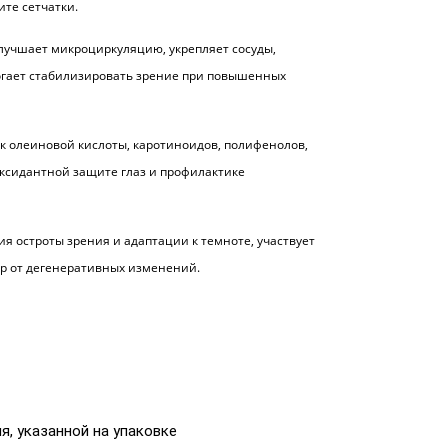
те сетчатки.
лучшает микроциркуляцию, укрепляет сосуды,
огает стабилизировать зрение при повышенных
к олеиновой кислоты, каротиноидов, полифенолов,
оксидантной защите глаз и профилактике
 остроты зрения и адаптации к темноте, участвует
ур от дегенеративных изменений.
я, указанной на упаковке