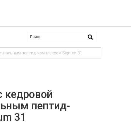
сигнальным пептид-комплексом Signum 31
с кедровой
льным пептид-
um 31