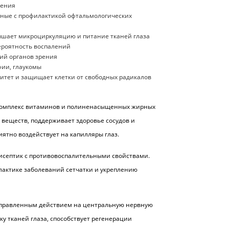
рения
нные с профилактикой офтальмологических
лучшает микроциркуляцию и питание тканей глаза
ероятность воспалений
ий органов зрения
фии, глаукомы
тет и защищает клетки от свободных радикалов
комплекс витаминов и полиненасыщенных жирных
 веществ, поддерживает здоровье сосудов и
иятно воздействует на капилляры глаз.
септик с противовоспалительными свойствами.
лактике заболеваний сетчатки и укреплению
направленным действием на центральную нервную
ку тканей глаза, способствует регенерации