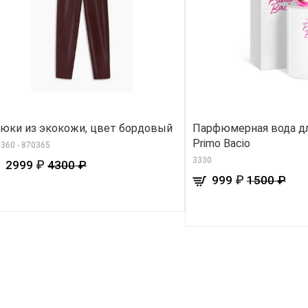
юки из экокожи, цвет бордовый
Парфюмерная вода д
Primo Bacio
360 - 870365
3330
₽
2999
4300 ₽
₽
999
1500 ₽