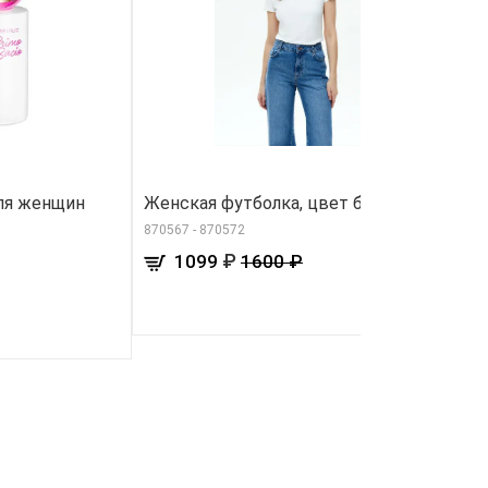
ля женщин
Женская футболка, цвет белый
С
2
870567 - 870572
91
₽
1099
1600 ₽