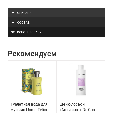
ОПИСАНИЕ
СОСТАВ
ИСПОЛЬЗОВАНИЕ
Рекомендуем
Туалетная вода для
Шейк-лосьон
Би
мужчин Uomo Felice
«Антиакне» Dr. Core
ак