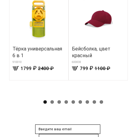
Тёрка универсальная
Бейсболка, цвет
П
6 в 1
красный
де
же
910010
600838
₽
₽
1799
2400 ₽
799
1100 ₽
352