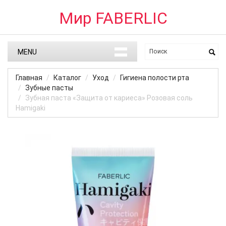
Мир FABERLIC
MENU
Главная
Каталог
Уход
Гигиена полости рта
Зубные пасты
Зубная паста «Защита от кариеса» Розовая соль
Hamigaki