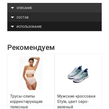
ОПИСАНИЕ
СОСТАВ
ИСПОЛЬЗОВАНИЕ
Рекомендуем
Трусы-слипы
Мужские кроссовки
Ин
корректирующие
Style, цвет серо-
дл
телесные
зеленый
ж