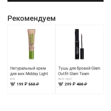
Рекомендуем
Натуральный крем
Тушь для бровей Glam
Де
для век Midday Light
Outfit Glam Team
ар
дл
6676
50219 - 50221
₽
₽
199
550 ₽
299
400 ₽
Ki
336