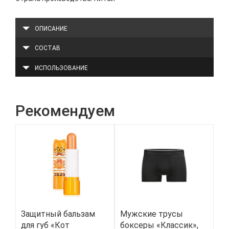
ОПИСАНИЕ
СОСТАВ
ИСПОЛЬЗОВАНИЕ
Рекомендуем
Защитный бальзам
Мужские трусы
Ло
для губ «Кот
боксеры «Классик»,
пл