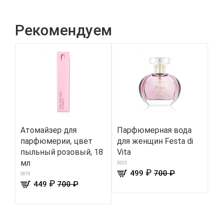
Рекомендуем
Атомайзер для
Парфюмерная вода
У
парфюмерии, цвет
для женщин Festa di
пл
пыльный розовый, 18
Vita
Ro
мл
3023
465
₽
499
700 ₽
3810
₽
449
700 ₽