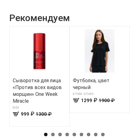
Рекомендуем
Сыворотка для лица
Футболка, цвет
Са
«Против всех видов
черный
уд
морщин» One Week
871080 - 871085
910
₽
1299
1900 ₽
Miracle
0653
₽
999
1300 ₽