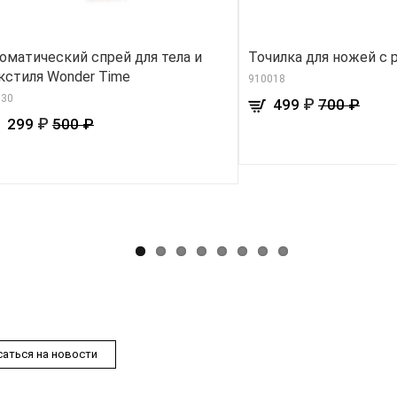
оматический спрей для тела и
Точилка для ножей с 
кстиля Wonder Time
910018
030
₽
499
700 ₽
₽
299
500 ₽