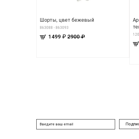
Шорты, цвет бежевый
Ар
те
863088 - 863093
12
₽
1499
2900 ₽