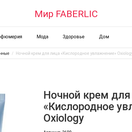
Мир FABERLIC
рфюмерия
Мода
Здоровье
Дом
чные
Ночной крем для лица «Кислородное увлажнение» Oxiolog
Ночной крем для
«Кислородное ув
Oxiology