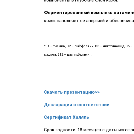
компоненты в глубокие слои кожи.
Ферментированный комплекс витамино
кожи, наполняет ее энергией и обеспечи
*B1 – тиамин, B2 – рибофлавин, B3 – никотинамид, B5 – 
кислота, B12 – цианкобаламин.
Скачать презентацию>>
Декларация о соответствии
Сертификат Халяль
Срок годности: 18 месяцев с даты изгото