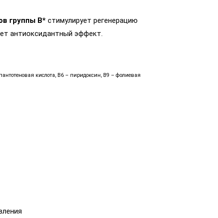
в группы B*
стимулирует регенерацию
вает антиоксидантный эффект.
пантотеновая кислота, B6 – пиридоксин, B9 – фолиевая
вления