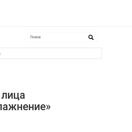
y
 лица
лажнение»