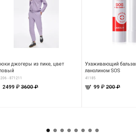
юки джогеры из пике, цвет
Ухаживающий бальзам
ловый
ланолином SOS
206 - 871211
41185
₽
₽
2499
3600 ₽
99
200 ₽