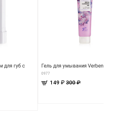
 для губ с
Гель для умывания Verbena
У
бр
0977
05
₽
149
300 ₽