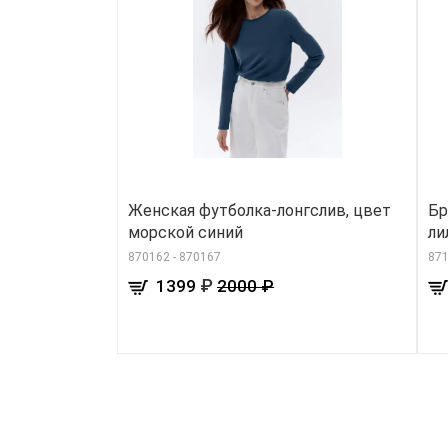
Женская футболка-лонгслив, цвет
Бр
морской синий
ли
870162 - 870167
871
₽
1399
2000 ₽