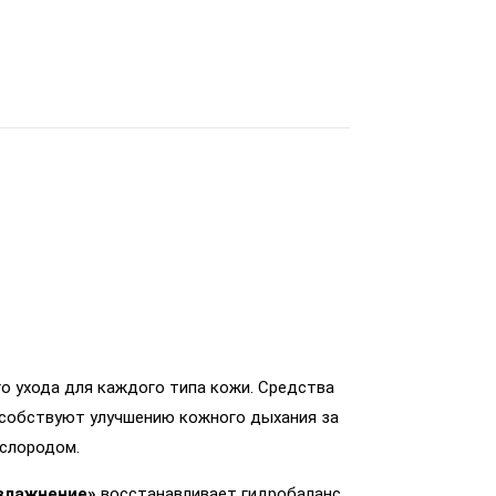
го ухода для каждого типа кожи. Средства
особствуют улучшению кожного дыхания за
ислородом.
увлажнение»
восстанавливает гидробаланс