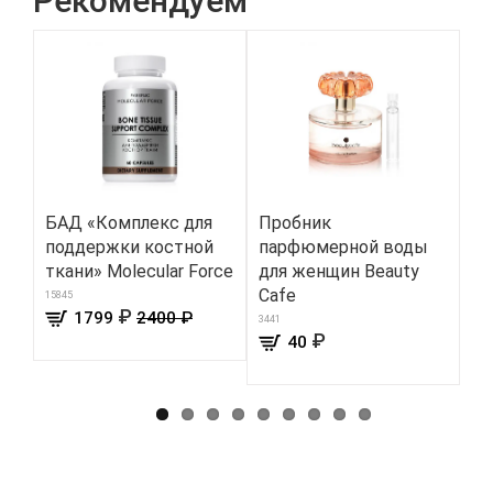
Рекомендуем
БАД «Комплекс для
Пробник
А
поддержки костной
парфюмерной воды
кр
ткани» Molecular Force
для женщин Beauty
108
Cafe
15845
₽
1799
2400 ₽
3441
₽
40