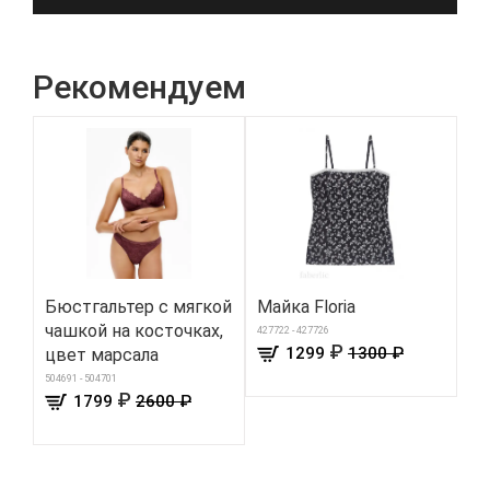
Рекомендуем
Бюстгальтер с мягкой
Майка Floria
Но
чашкой на косточках,
че
427722 - 427726
₽
1299
1300 ₽
цвет марсала
910
504691 - 504701
₽
1799
2600 ₽