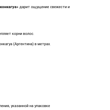
Аконкагуа»
дарит ощущение свежести и
епляет корни волос.
нкагуа (Аргентина) в метрах.
ения, указанной на упаковке