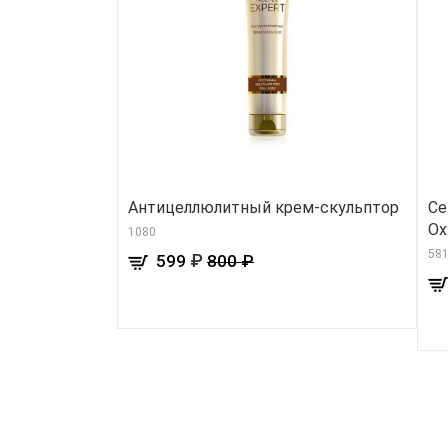
Антицеллюлитный крем-скульптор
Се
Ox
1080
58
₽
599
800 ₽