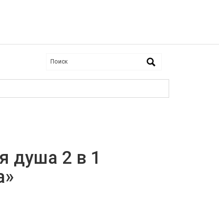
 душа 2 в 1
а»