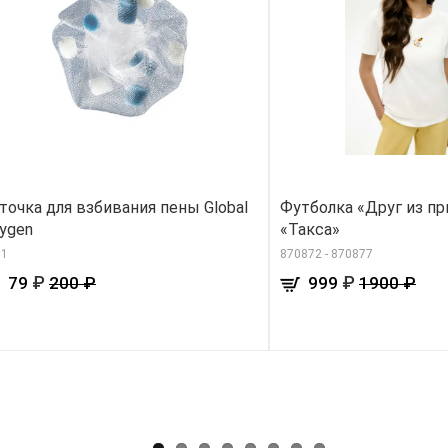
точка для взбивания пены Global
Футболка «Друг из пр
ygen
«Такса»
11
870872 - 870877
₽
₽
79
200 ₽
999
1900 ₽