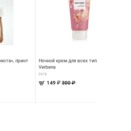
июта», принт
Ночной крем для всех типов кожи
Ж
Verbena
ш
0978
82
₽
149
300 ₽