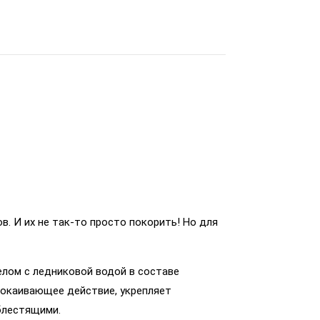
в. И их не так-то просто покорить! Но для
елом c ледниковой водой в составе
покаивающее действие, укрепляет
блестящими.