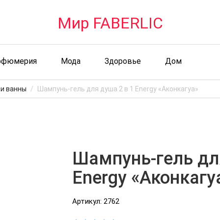
Мир FABERLIC
рфюмерия
Мода
Здоровье
Дом
 и ванны
Шампунь-гель для душа 2 в 1 Energy «Аконкагуа»
Шампунь-гель для
Energy «Аконкагу
Артикул: 2762