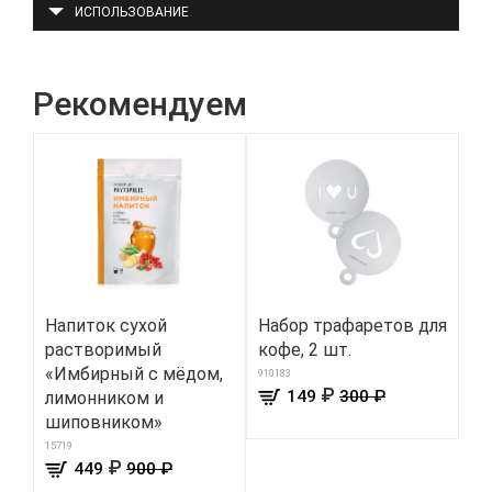
ИСПОЛЬЗОВАНИЕ
Рекомендуем
Напиток сухой
Набор трафаретов для
Пр
растворимый
кофе, 2 шт.
св
«Имбирный с мёдом,
ом
910183
₽
149
300 ₽
лимонником и
ли
шиповником»
150
15719
₽
449
900 ₽