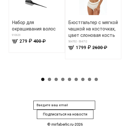
Набор для
Бюстгальтер с мягкой
Ка
окрашивания волос
чашкой на косточках,
кр
цвет слоновая кость
во
910620
₽
279
400 ₽
цв
504702 - 504712
₽
1799
2600 ₽
180
© mirfaberlic.ru-2026