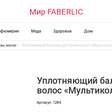
Мир FABERLIC
рфюмерия
Мода
Здоровье
Дом
мы, маски
Уплотняющий бальзам для тонких волос «Мультикол
Уплотняющий бал
волос «Мультико
Артикул: 1284