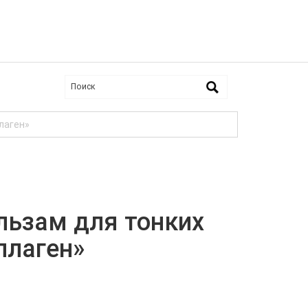
лаген»
ьзам для тонких
ллаген»