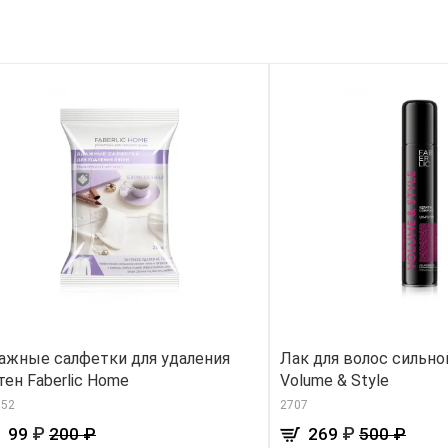
ажные салфетки для удаления
Лак для волос сильн
тен Faberlic Home
Volume & Style
552
2707
₽
₽
99
200 ₽
269
500 ₽