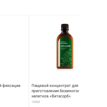
ой фиксации
Пищевой концентрат для
П
приготовления безалкогольных
м
напитков «Витасорб»
34
15808