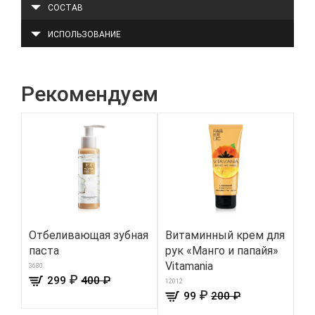
СОСТАВ
ИСПОЛЬЗОВАНИЕ
Рекомендуем
Отбеливающая зубная
Витаминный крем для
Ск
паста
рук «Манго и папайя»
ан
Vitamania
п
3680
₽
299
400 ₽
«М
12012
₽
99
200 ₽
910