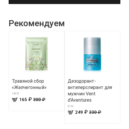
Рекомендуем
Травяной сбор
Дезодорант-
Ве
«Желчегонный»
антиперспирант для
ли
мужчин Vent
15878
118
₽
165
300 ₽
d'Aventures
8154
₽
249
330 ₽