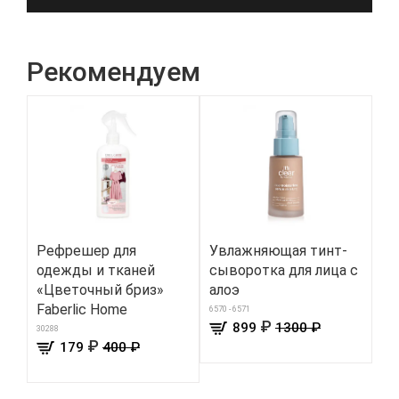
Рекомендуем
Рефрешер для
Увлажняющая тинт-
Па
одежды и тканей
сыворотка для лица с
ар
«Цветочный бриз»
алоэ
ди
Faberlic Home
6570 - 6571
100
₽
899
1300 ₽
30288
₽
179
400 ₽