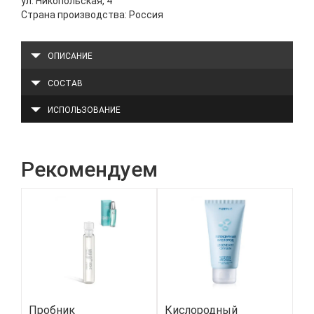
ул. Никопольская, 4
Страна производства: Россия
ОПИСАНИЕ
СОСТАВ
ИСПОЛЬЗОВАНИЕ
Рекомендуем
Пробник
Кислородный
Би