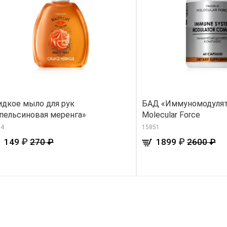
дкое мыло для рук
БАД «Иммуномодулят
пельсиновая меренга»
Molecular Force
34
15851
₽
₽
149
270 ₽
1899
2600 ₽