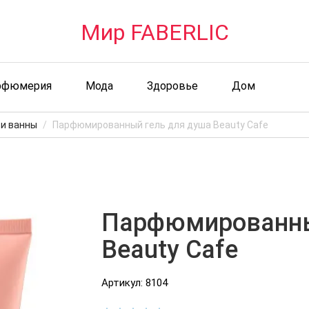
Мир FABERLIC
рфюмерия
Мода
Здоровье
Дом
 и ванны
Парфюмированный гель для душа Beauty Cafe
Парфюмированны
Beauty Cafe
Артикул: 8104