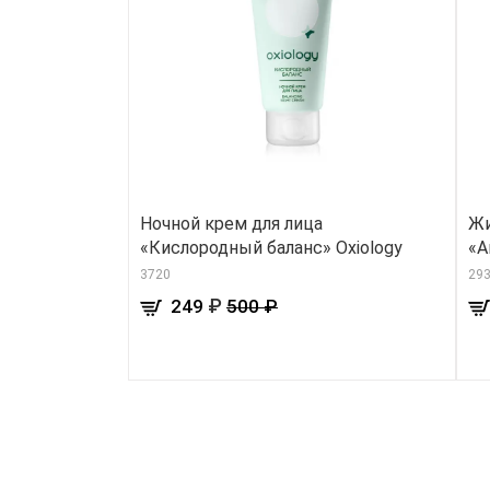
Ночной крем для лица
Жи
«Кислородный баланс» Oxiology
«А
3720
29
₽
249
500 ₽