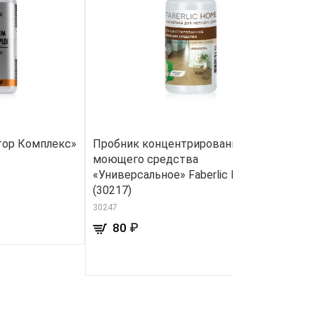
ор Комплекс»
Пробник концентрированного
Б
моющего средства
87
«Универсальное» Faberlic Home
(30217)
30247
₽
80