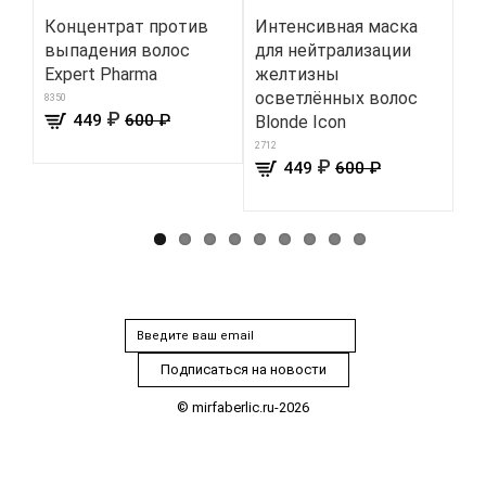
Концентрат против
Интенсивная маска
Же
выпадения волос
для нейтрализации
ге
Expert Pharma
желтизны
пр
осветлённых волос
зе
8350
₽
449
600 ₽
Blonde Icon
8104
2712
₽
449
600 ₽
© mirfaberlic.ru-2026