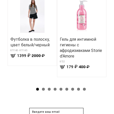
Футболка в полоску,
Гель для интимной
То
цвет белый/черный
гигиены с
те
афродизиаками Storie
871140 - 871145
8713
₽
1399
2000 ₽
d'Amore
8722
₽
179
400 ₽