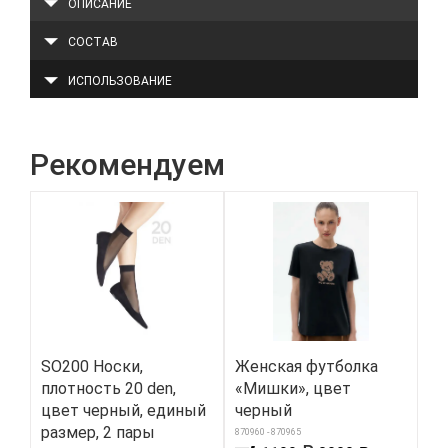
ОПИСАНИЕ
СОСТАВ
ИСПОЛЬЗОВАНИЕ
Рекомендуем
SO200 Носки,
Женская футболка
Дн
плотность 20 den,
«Мишки», цвет
ли
цвет черный, единый
черный
за
размер, 2 пары
We
870960 - 870965