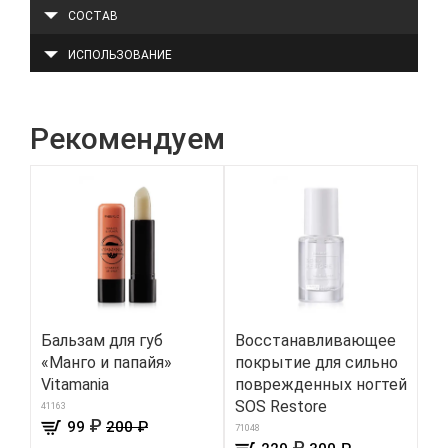
СОСТАВ
ИСПОЛЬЗОВАНИЕ
Рекомендуем
Бальзам для губ
Восстанавливающее
Хл
«Манго и папайя»
покрытие для сильно
но
Vitamania
поврежденных ногтей
8206
SOS Restore
41163
₽
99
200 ₽
71048
₽