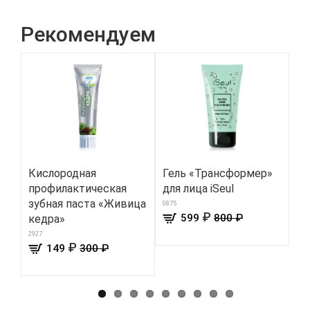
Рекомендуем
Кислородная
Гель «Трансформер»
Же
профилактическая
для лица iSeul
цв
зубная паста «Живица
0875
8006
₽
599
800 ₽
кедра»
2927
₽
149
300 ₽