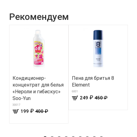
Рекомендуем
Кондиционер-
Пена для бритья 8
Ка
концентрат для белья
Element
на
«Нероли и гибискус»
ст
6801
₽
249
450 ₽
Soo-Yun
169
30017
₽
199
400 ₽