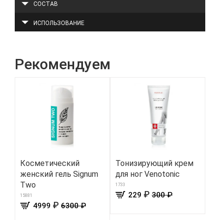
СОСТАВ
ИСПОЛЬЗОВАНИЕ
Рекомендуем
Косметический
Тонизирующий крем
Эл
женский гель Signum
для ног Venotonic
ш
Two
ко
1733
₽
229
300 ₽
пл
15881
₽
4999
6300 ₽
цв
8276