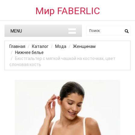
Мир FABERLIC
MENU
Главная
Каталог
Мода
Женщинам
Нижнее белье
Бюстгальтер с мягкой чашкой на косточках, цвет
слоновая кость