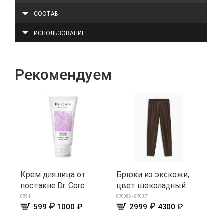
СОСТАВ
ИСПОЛЬЗОВАНИЕ
Рекомендуем
Крем для лица от
Брюки из экокожи,
Ту
постакне Dr. Core
цвет шоколадный
му
0594
870366 - 870371
321
₽
₽
599
1000 ₽
2999
4300 ₽