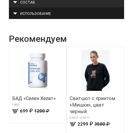
СОСТАВ
ИСПОЛЬЗОВАНИЕ
Рекомендуем
БАД «Селен Хелат»
Свитшот с принтом
Ге
«Мишки», цвет
ги
15806
₽
699
1200 ₽
черный
ки
Ph
870972 - 870977
₽
2299
3500 ₽
203