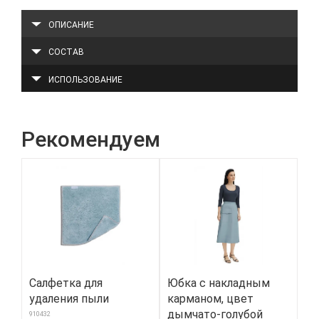
ОПИСАНИЕ
СОСТАВ
ИСПОЛЬЗОВАНИЕ
Рекомендуем
Салфетка для
Юбка с накладным
Б
удаления пыли
карманом, цвет
«А
дымчато-голубой
ко
910432