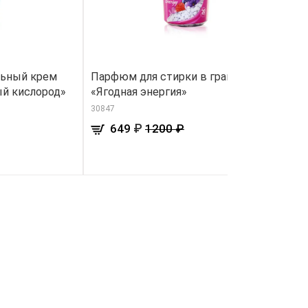
льный крем
Парфюм для стирки в гранулах
М
ый кислород»
«Ягодная энергия»
Q
30847
15
₽
649
1200 ₽