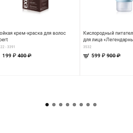
ойкая крем-краска для волос
Кислородный питате
pert
для лица «Легендарн
22 - 3391
3532
₽
₽
199
400 ₽
599
900 ₽