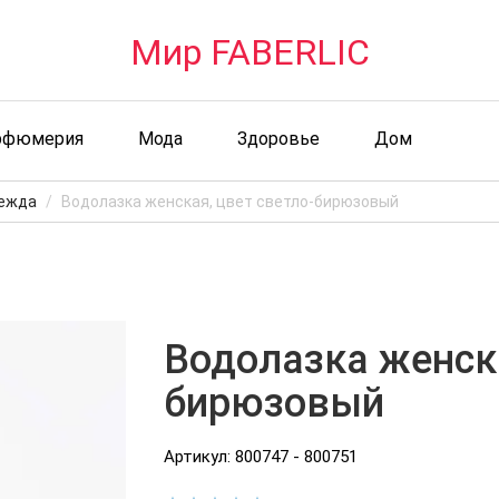
Мир FABERLIC
рфюмерия
Мода
Здоровье
Дом
ежда
Водолазка женская, цвет светло-бирюзовый
Водолазка женска
бирюзовый
Артикул: 800747 - 800751