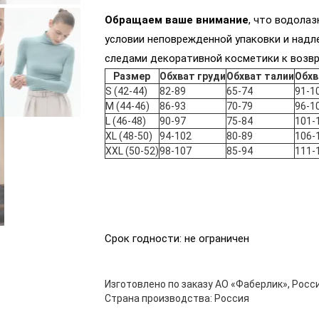
Обращаем ваше внимание
, что водолаз
условии неповрежденной упаковки и надл
следами декоративной косметики к возвр
Размер
Обхват груди
Обхват талии
Обхв
S (42-44)
82-89
65-74
91-1
M (44-46)
86-93
70-79
96-1
L (46-48)
90-97
75-84
101-
XL (48-50)
94-102
80-89
106-
XXL (50-52)
98-107
85-94
111-
Срок годности: не ограничен
Изготовлено по заказу АО «Фаберлик», Росси
Страна производства: Россия