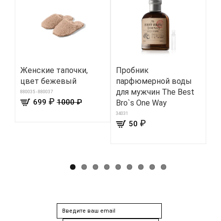
Женские тапочки,
Пробник
Пр
цвет бежевый
парфюмерной воды
зу
для мужчин The Best
ук
880035 - 880037
₽
699
1000 ₽
Bro`s One Way
дё
34031
160
₽
50