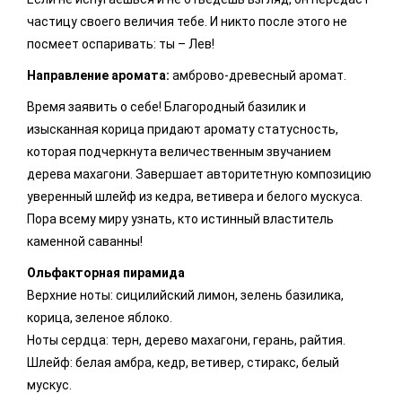
частицу своего величия тебе. И никто после этого не
посмеет оспаривать: ты – Лев!
Направление аромата:
амброво-древесный аромат.
Время заявить о себе! Благородный базилик и
изысканная корица придают аромату статусность,
которая подчеркнута величественным звучанием
дерева махагони. Завершает авторитетную композицию
уверенный шлейф из кедра, ветивера и белого мускуса.
Пора всему миру узнать, кто истинный властитель
каменной саванны!
Ольфакторная пирамида
Верхние ноты: сицилийский лимон, зелень базилика,
корица, зеленое яблоко.
Ноты сердца: терн, дерево махагони, герань, райтия.
Шлейф: белая амбра, кедр, ветивер, стиракс, белый
мускус.