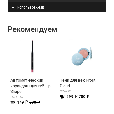
ИСПОЛЬЗОВАНИЕ
Рекомендуем
Автоматический
Тени для век Frost
Ви
карандаш для губ Lip
Cloud
те
Shaper
Vi
5876 - 6881
₽
299
700 ₽
40930 - 40934
291
₽
149
300 ₽