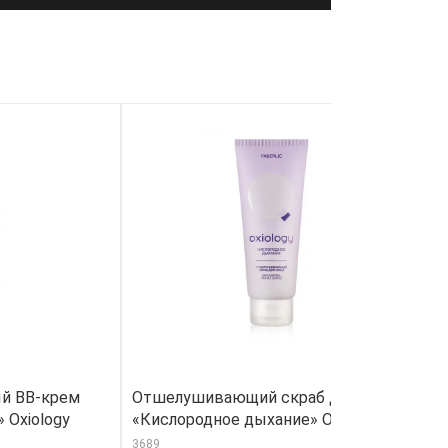
й BB-крем
Отшелушивающий скраб для лица
Г
 Oxiology
«Кислородное дыхание» Oxiology
м
3689
33