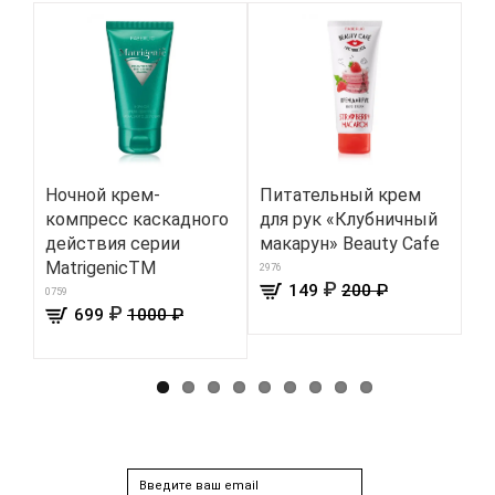
Ночной крем-
Питательный крем
Во
компресс каскадного
для рук «Клубничный
ко
действия серии
макарун» Beauty Cafe
8000
MatrigenicTM
2976
₽
149
200 ₽
0759
₽
699
1000 ₽