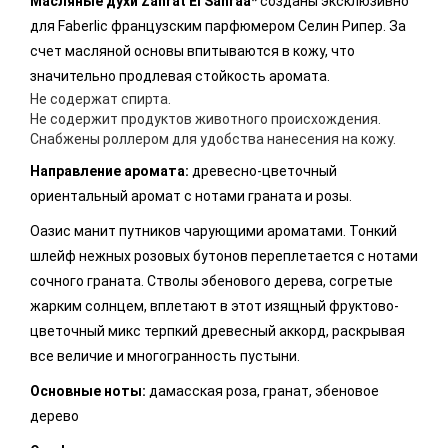
Масляные духи Zahrat El Sahraa*
созданы эксклюзивно
для Faberlic французским парфюмером Селин Рипер. За
счет масляной основы впитываются в кожу, что
значительно продлевая стойкость аромата.
Не содержат спирта.
Не содержит продуктов животного происхождения.
Снабжены роллером для удобства нанесения на кожу.
Направление аромата:
древесно-цветочный
ориентальный аромат с нотами граната и розы.
Оазис манит путников чарующими ароматами. Тонкий
шлейф нежных розовых бутонов переплетается с нотами
сочного граната. Стволы эбенового дерева, согретые
жарким солнцем, вплетают в этот изящный фруктово-
цветочный микс терпкий древесный аккорд, раскрывая
все величие и многогранность пустыни.
Основные ноты:
дамасская роза, гранат, эбеновое
дерево