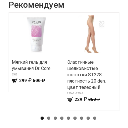
Рекомендуем
Мягкий гель для
Эластичные
Ра
умывания Dr. Core
шелковистые
ра
колготки ST228,
Co
0589
₽
299
500 ₽
плотность 20 den,
683
цвет телесный
87863 - 87867
₽
229
350 ₽