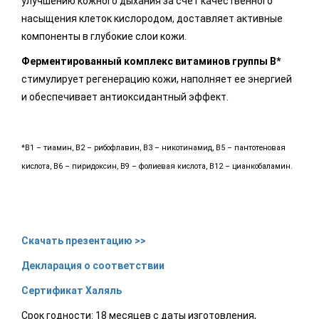
улучшению кожного дыхания за счет качественного
насыщения клеток кислородом, доставляет активные
компоненты в глубокие слои кожи.
Ферментированный комплекс витаминов группы B*
стимулирует регенерацию кожи, наполняет ее энергией
и обеспечивает антиоксидантный эффект.
*B1 – тиамин, B2 – рибофлавин, B3 – никотинамид, B5 – пантотеновая
кислота, B6 – пиридоксин, B9 – фолиевая кислота, B12 – цианкобаламин.
Скачать презентацию >>
Декларация о соответствии
Сертификат Халяль
Срок годности: 18 месяцев с даты изготовления,