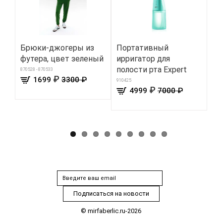
Брюки-джогеры из
Портативный
М
футера, цвет зеленый
ирригатор для
дл
полости рта Expert
870528 - 870533
576
₽
1699
3300 ₽
910425
₽
4999
7000 ₽
© mirfaberlic.ru-2026