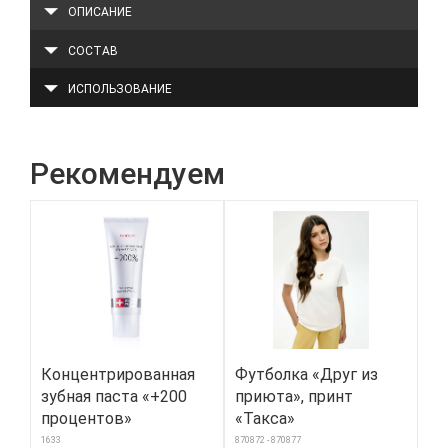
ОПИСАНИЕ
СОСТАВ
ИСПОЛЬЗОВАНИЕ
Рекомендуем
Концентрированная
Футболка «Друг из
Тр
зубная паста «+200
приюта», принт
же
процентов»
«Такса»
156
1633
870872 - 870877