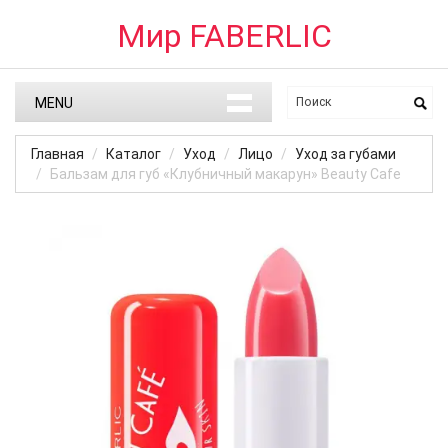
Мир FABERLIC
MENU
Главная
Каталог
Уход
Лицо
Уход за губами
Бальзам для губ «Клубничный макарун» Beauty Cafe